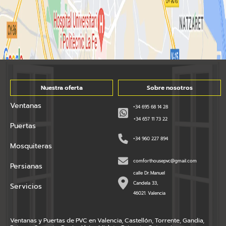
Nuestra oferta
Sobre nosotros
Ventanas
+34 695 68 14 28
+34 657 11 73 22
Puertas
+34 960 227 894
Mosquiteras
comforthousepvc@gmail.com
Persianas
calle Dr.Manuel
Candela 33,
Servicios
46021. Valencia
Ventanas y Puertas de PVC en Valencia, Castellón, Torrente, Gandia,