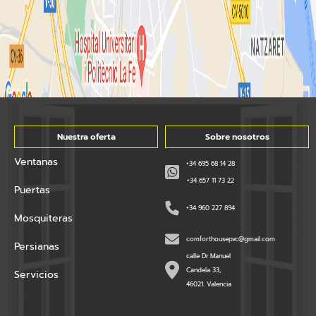
Nuestra oferta
Sobre nosotros
Ventanas
+34 695 68 14 28
+34 657 11 73 22
Puertas
+34 960 227 894
Mosquiteras
comforthousepvc@gmail.com
Persianas
calle Dr.Manuel
Candela 33,
Servicios
46021. Valencia