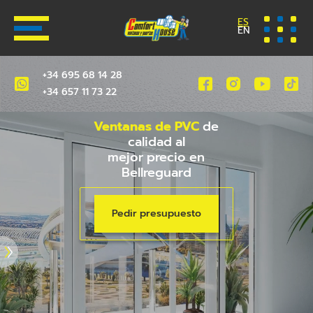
ES
EN
+34 695 68 14 28
+34 657 11 73 22
Ventanas de PVC
de
calidad al
mejor precio en
Bellreguard
Pedir presupuesto