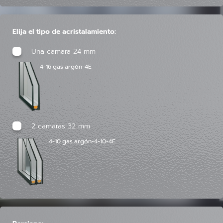
Elija el tipo de acristalamiento:
Una camara 24 mm
4-16 gas argón-4E
2 camaras 32 mm
4-10 gas argón-4-10-4E