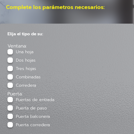
Complete los parámetros necesarios:
Elija el tipo de su:
Ventana:
Una hoja
Dos hojas
Tres hojas
Combinadas
Corredera
Puerta:
Puertas de entrada
Puerta de paso
Puerta balconera
Puerta corredera