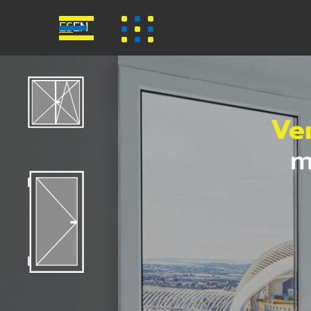
ES
EN
Ve
m