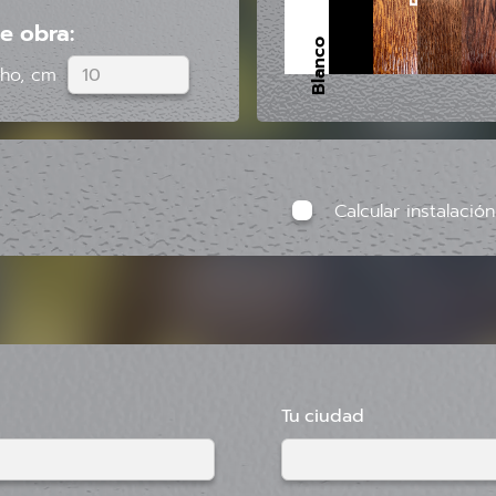
e obra:
Blanco
ho, cm
Calcular instalación
Tu ciudad