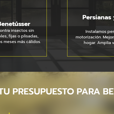
Persianas 
Benetússer
ntra insectos sin
Instalamos pe
es, fijas o plisadas,
motorización. Mejora
os meses más cálidos.
hogar. Amplia v
 TU PRESUPUESTO PARA B