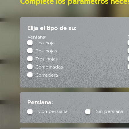
Complete los parámetros neces
Elija el tipo de su:
Ventana:
Una hoja
Dos hojas
Tres hojas
Combinadas
Corredera
Persiana:
Con persiana
Sin persiana