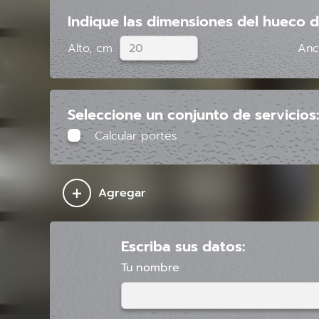
Indique las dimensiones del hueco d
Alto, cm
Anc
Seleccione un conjunto de servicios:
Calcular portes
+
Agregar
Escriba sus datos:
Tu nombre