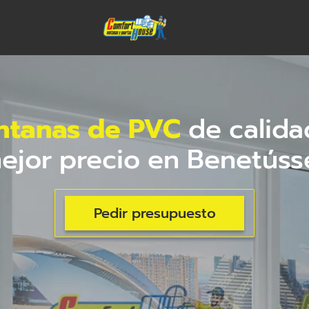
ntanas de PVC
de calida
ejor precio en Benetúss
Pedir presupuesto