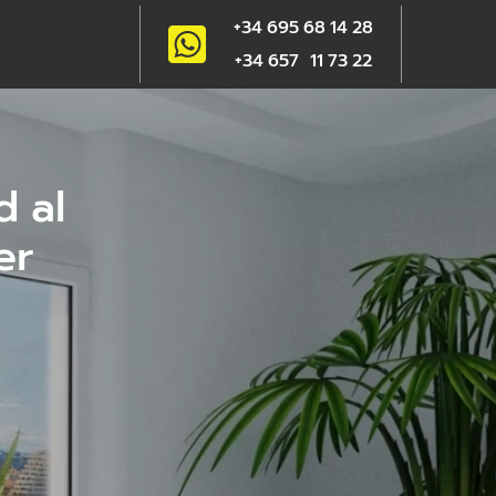
+34 695 68 14 28
+34 657 11 73 22
d al
er