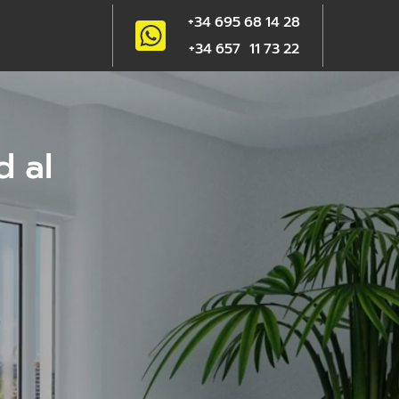
+34 695 68 14 28
+34 657 11 73 22
d al