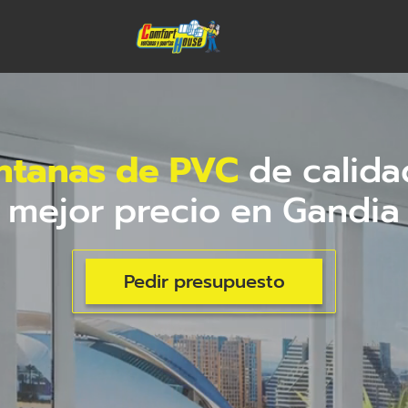
ntanas de PVC
de calida
mejor precio en Gandia
Pedir presupuesto