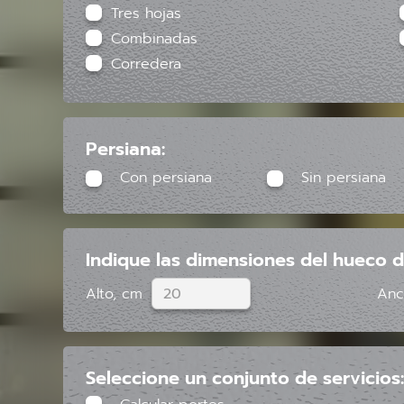
Tres hojas
Combinadas
Corredera
Persiana:
Con persiana
Sin persiana
Indique las dimensiones del hueco d
Alto, cm
Anc
Seleccione un conjunto de servicios: