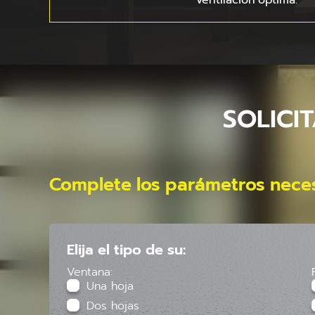
ventilación óptima.
SOLICI
Complete los parámetros neces
Elija el tipo de su:
Ventana:
Una hoja
Dos hojas