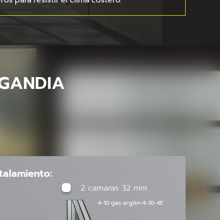
os para resistir el clima costero.
 GANDIA
stalamiento:
2 camaras 32 mm
4-10 gas argón-4-10-4E