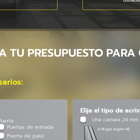
durader
TA TU PRESUPUESTO PARA
arios:
Elija el tipo de acri
Una camara 24 mm
Puerta:
Puertas de entrada
4-16 gas argón-4E
Puerta de paso