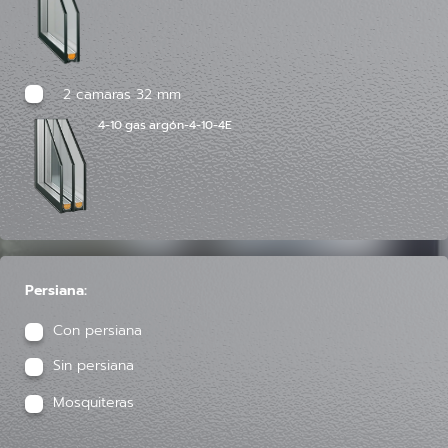
2 camaras 32 mm
4-10 gas argón-4-10-4E
Persiana:
Con persiana
Sin persiana
Mosquiteras