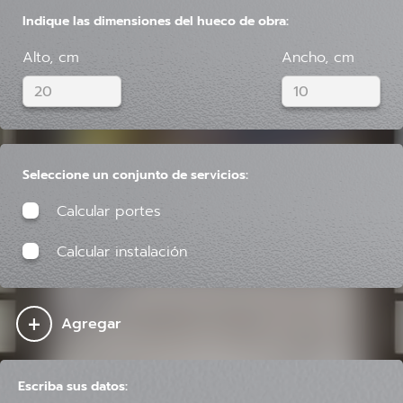
Indique las dimensiones del hueco de obra:
Alto, cm
Ancho, cm
Seleccione un conjunto de servicios:
Calcular portes
Calcular instalación
+
Agregar
Escriba sus datos: