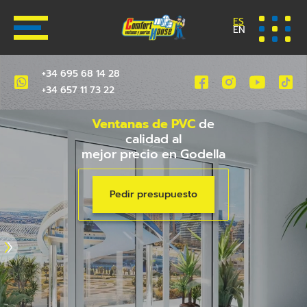
ES
EN
+34 695 68 14 28
+34 657 11 73 22
Ventanas de PVC
de
calidad al
mejor precio en Godella
Pedir presupuesto