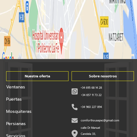
Nuestra oferta
Sobre nosotros
Ventanas
+34 695 68 14 28
+34 657 11 73 22
Puertas
+34 960 227 894
Mosquiteras
comforthousepvc@gmail.com
Persianas
calle Dr.Manuel
Candela 33,
Servicios