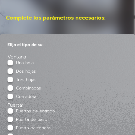
Complete los parámetros necesarios:
Elija el tipo de su:
Ventana:
Una hoja
Dos hojas
Tres hojas
Combinadas
Corredera
Puerta:
Puertas de entrada
Puerta de paso
Puerta balconera