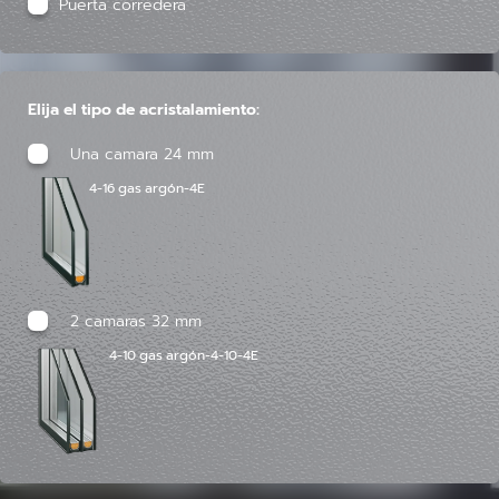
Puerta corredera
Elija el tipo de acristalamiento:
Una camara 24 mm
4-16 gas argón-4E
2 camaras 32 mm
4-10 gas argón-4-10-4E