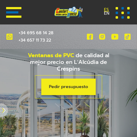
ES
EN
+34 695 68 14 28
+34 657 11 73 22
Ventanas de PVC
de calidad al
mejor precio en L’Alcúdia de
Crespins
Pedir presupuesto