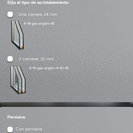
Elija el tipo de acristalamiento:
Una camara 24 mm
4-16 gas argón-4E
2 camaras 32 mm
4-10 gas argón-4-10-4E
Persiana:
Con persiana