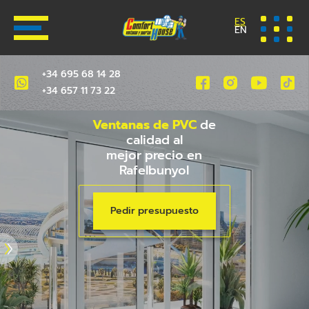
ES
EN
+34 695 68 14 28
+34 657 11 73 22
Ventanas de PVC
de
calidad al
mejor precio en
Rafelbunyol
Pedir presupuesto