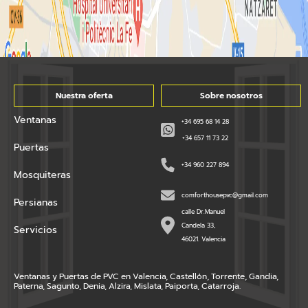
Nuestra oferta
Sobre nosotros
Ventanas
+34 695 68 14 28
+34 657 11 73 22
Puertas
+34 960 227 894
Mosquiteras
comforthousepvc@gmail.com
Persianas
calle Dr.Manuel
Candela 33,
Servicios
46021. Valencia
Ventanas y Puertas de PVC en Valencia, Castellón, Torrente, Gandia,
Paterna, Sagunto, Denia, Alzira, Mislata, Paiporta, Catarroja.