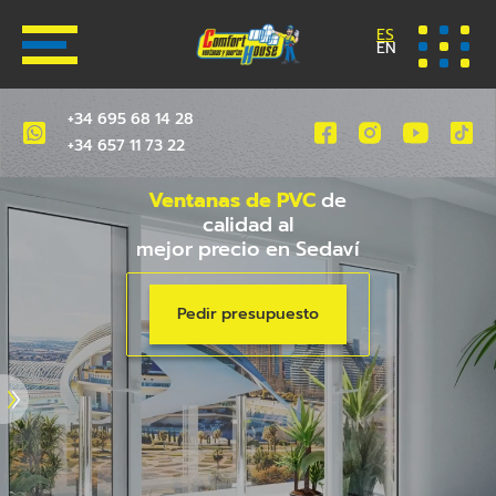
ES
EN
+34 695 68 14 28
+34 657 11 73 22
Ventanas de PVC
de
calidad al
mejor precio en Sedaví
Pedir presupuesto