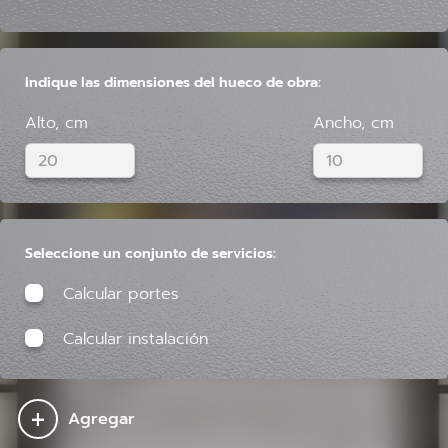
Indique las dimensiones del hueco de obra:
Alto, cm
Ancho, cm
Seleccione un conjunto de servicios:
Calcular portes
Calcular instalación
+
Agregar