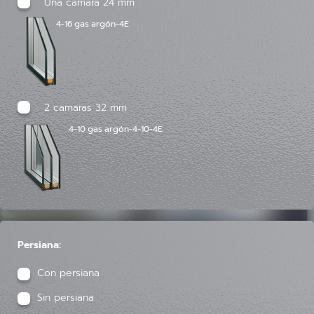
Una camara 24 mm
4-16 gas argón-4E
2 camaras 32 mm
4-10 gas argón-4-10-4E
Persiana:
Con persiana
Sin persiana